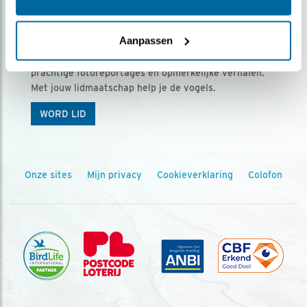
Ontvang 5 x Vogels voor € 36,00 per jaar
Aanpassen
Vogels is het tijdschrift voor onze leden, met
prachtige fotoreportages en opmerkelijke verhalen.
Met jouw lidmaatschap help je de vogels.
WORD LID
Onze sites
Mijn privacy
Cookieverklaring
Colofon