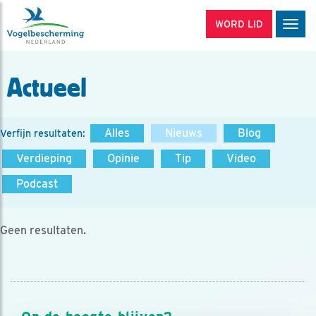
WORD LID
Men
Actueel
Alles
Nieuws
Blog
Verfijn resultaten:
Verdieping
Opinie
Tip
Video
Podcast
Geen resultaten.