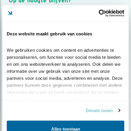
Op de hoogte blijven?
Meld je aan en ontvang nieuws, inspiratie, acties en tips
over vogels en activiteiten van Vogelbescherming.
AANMELDEN VOGELNIEUWS
Deze website maakt gebruik van cookies
Volg ons via social media
We gebruiken cookies om content en advertenties te 
personaliseren, om functies voor social media te bieden 
en om ons websiteverkeer te analyseren. Ook delen we 
informatie over uw gebruik van onze site met onze 
partners voor social media, adverteren en analyse. Deze 
partners kunnen deze gegevens combineren met andere 
informatie die u aan ze heeft verstrekt of die ze hebben 
verzameld op basis van uw gebruik van hun services.
Details tonen
Alles toestaan