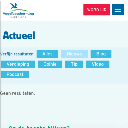
WORD LID
Men
Actueel
Alles
Nieuws
Blog
Verfijn resultaten:
Verdieping
Opinie
Tip
Video
Podcast
Geen resultaten.