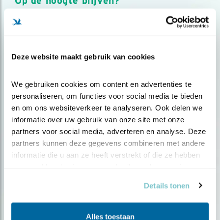
Op de hoogte blijven?
Meld je aan en ontvang nieuws, inspiratie, acties en tips
over vogels en activiteiten van Vogelbescherming.
AANMELDEN VOGELNIEUWS
Deze website maakt gebruik van cookies
Volg ons via social media
We gebruiken cookies om content en advertenties te 
personaliseren, om functies voor social media te bieden 
en om ons websiteverkeer te analyseren. Ook delen we 
informatie over uw gebruik van onze site met onze 
partners voor social media, adverteren en analyse. Deze 
partners kunnen deze gegevens combineren met andere 
informatie die u aan ze heeft verstrekt of die ze hebben 
verzameld op basis van uw gebruik van hun services.
Details tonen
Alles toestaan