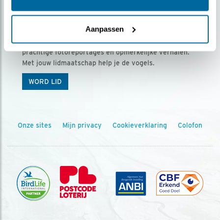
Ontvang 5 x Vogels voor € 36,00 per jaar
Aanpassen
Vogels is het tijdschrift voor onze leden, met
prachtige fotoreportages en opmerkelijke verhalen.
Met jouw lidmaatschap help je de vogels.
WORD LID
Onze sites
Mijn privacy
Cookieverklaring
Colofon