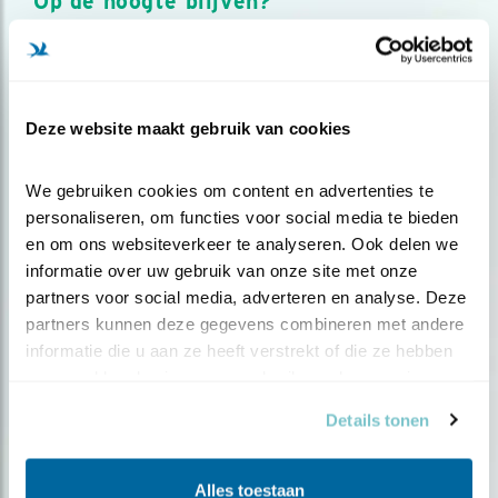
Op de hoogte blijven?
Meld je aan en ontvang nieuws, inspiratie, acties en tips
over vogels en activiteiten van Vogelbescherming.
AANMELDEN VOGELNIEUWS
Deze website maakt gebruik van cookies
Volg ons via social media
We gebruiken cookies om content en advertenties te 
personaliseren, om functies voor social media te bieden 
en om ons websiteverkeer te analyseren. Ook delen we 
informatie over uw gebruik van onze site met onze 
partners voor social media, adverteren en analyse. Deze 
partners kunnen deze gegevens combineren met andere 
informatie die u aan ze heeft verstrekt of die ze hebben 
verzameld op basis van uw gebruik van hun services.
Details tonen
Alles toestaan