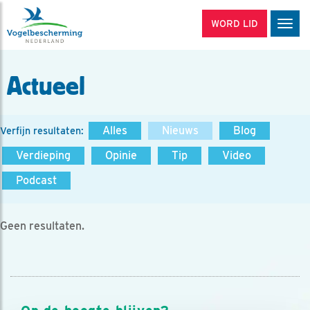
WORD LID
Men
Actueel
Alles
Nieuws
Blog
Verfijn resultaten:
Verdieping
Opinie
Tip
Video
Podcast
Geen resultaten.