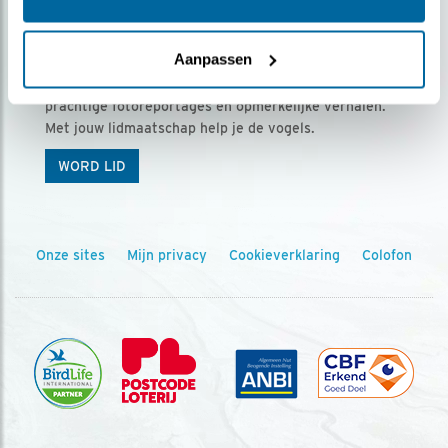
Ontvang 5 x Vogels voor € 36,00 per jaar
Aanpassen
Vogels is het tijdschrift voor onze leden, met
prachtige fotoreportages en opmerkelijke verhalen.
Met jouw lidmaatschap help je de vogels.
WORD LID
Onze sites
Mijn privacy
Cookieverklaring
Colofon