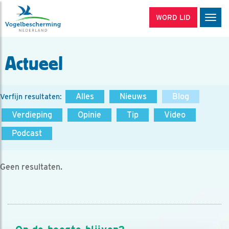
WORD LID
Men
Actueel
Alles
Nieuws
Blog
Verfijn resultaten:
Verdieping
Opinie
Tip
Video
Podcast
Geen resultaten.