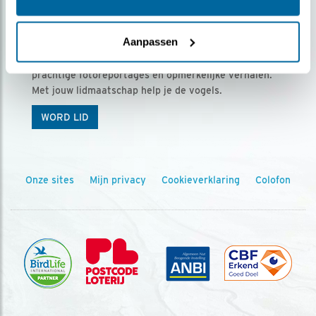
Ontvang 5 x Vogels voor € 36,00 per jaar
Aanpassen
Vogels is het tijdschrift voor onze leden, met
prachtige fotoreportages en opmerkelijke verhalen.
Met jouw lidmaatschap help je de vogels.
WORD LID
Onze sites
Mijn privacy
Cookieverklaring
Colofon