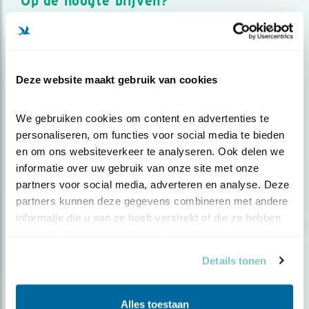
Op de hoogte blijven?
Meld je aan en ontvang nieuws, inspiratie, acties en tips
over vogels en activiteiten van Vogelbescherming.
AANMELDEN VOGELNIEUWS
Deze website maakt gebruik van cookies
Volg ons via social media
We gebruiken cookies om content en advertenties te 
personaliseren, om functies voor social media te bieden 
en om ons websiteverkeer te analyseren. Ook delen we 
informatie over uw gebruik van onze site met onze 
partners voor social media, adverteren en analyse. Deze 
partners kunnen deze gegevens combineren met andere 
informatie die u aan ze heeft verstrekt of die ze hebben 
verzameld op basis van uw gebruik van hun services.
Details tonen
Alles toestaan