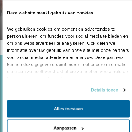
Blog
Deze website maakt gebruik van cookies
VIER VOGELS DIE WE MISSEN
12.07.18
We gebruiken cookies om content en advertenties te 
personaliseren, om functies voor social media te bieden en 
om ons websiteverkeer te analyseren. Ook delen we 
informatie over uw gebruik van onze site met onze partners 
voor social media, adverteren en analyse. Deze partners 
Blog
kunnen deze gegevens combineren met andere informatie 
die u aan ze heeft verstrekt of die ze hebben verzameld op 
ZOMERTORTEL DE TREKDUIF ACHTERNA?
basis van uw gebruik van hun services.
05.12.17
De zomertortel was ooit icoon van het
Details tonen
platteland. Daar is bijna niets meer van over.
Alles toestaan
lees meer
Door Lars Soerink
Aanpassen