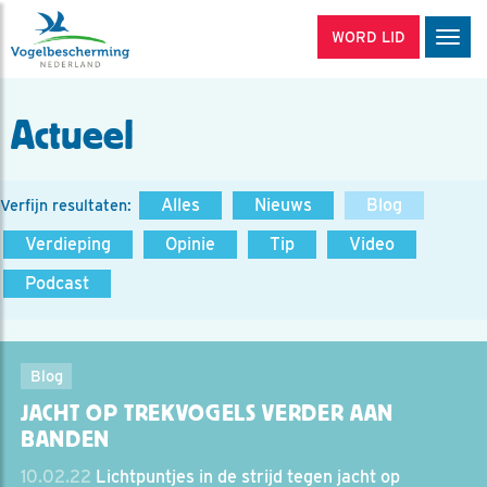
WORD LID
Men
Actueel
Alles
Nieuws
Blog
Verfijn resultaten:
Verdieping
Opinie
Tip
Video
Podcast
Blog
JACHT OP TREKVOGELS VERDER AAN
BANDEN
10.02.22
Lichtpuntjes in de strijd tegen jacht op