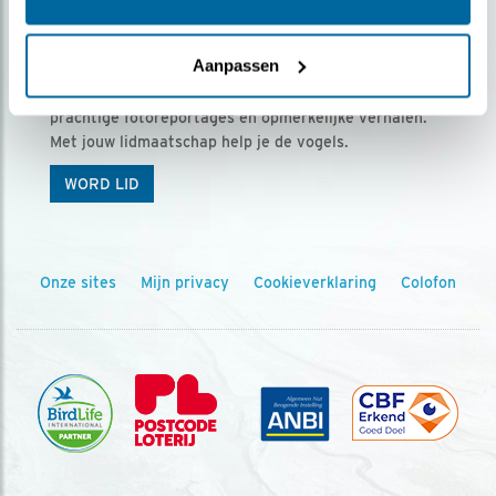
Ontvang 5 x Vogels voor € 36,00 per jaar
Aanpassen
Vogels is het tijdschrift voor onze leden, met
prachtige fotoreportages en opmerkelijke verhalen.
Met jouw lidmaatschap help je de vogels.
WORD LID
Onze sites
Mijn privacy
Cookieverklaring
Colofon