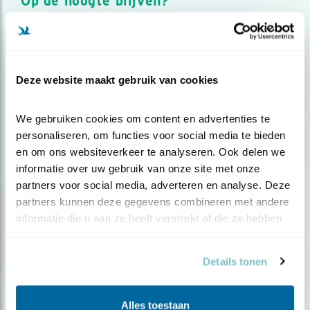
Op de hoogte blijven?
Meld je aan en ontvang nieuws, inspiratie, acties en tips
over vogels en activiteiten van Vogelbescherming.
AANMELDEN VOGELNIEUWS
Deze website maakt gebruik van cookies
Volg ons via social media
We gebruiken cookies om content en advertenties te 
personaliseren, om functies voor social media te bieden 
en om ons websiteverkeer te analyseren. Ook delen we 
informatie over uw gebruik van onze site met onze 
partners voor social media, adverteren en analyse. Deze 
partners kunnen deze gegevens combineren met andere 
informatie die u aan ze heeft verstrekt of die ze hebben 
verzameld op basis van uw gebruik van hun services.
Details tonen
Alles toestaan