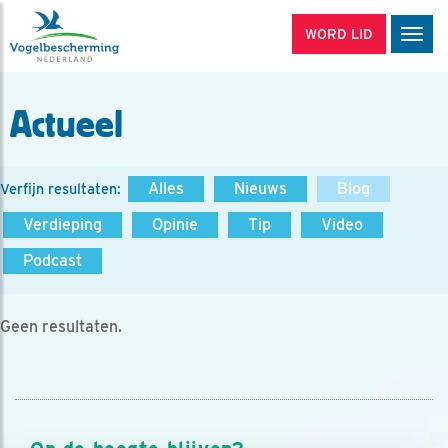
WORD LID
Men
Actueel
Alles
Nieuws
Blog
Verfijn resultaten:
Verdieping
Opinie
Tip
Video
Podcast
Geen resultaten.