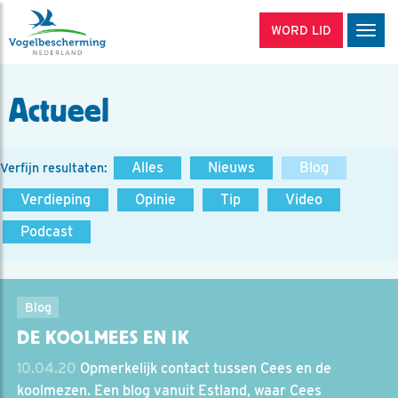
WORD LID
Men
Actueel
Alles
Nieuws
Blog
Verfijn resultaten:
Verdieping
Opinie
Tip
Video
Podcast
Blog
DE KOOLMEES EN IK
10.04.20
Opmerkelijk contact tussen Cees en de
koolmezen. Een blog vanuit Estland, waar Cees