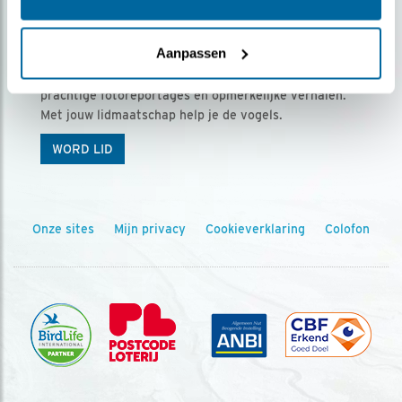
Ontvang 5 x Vogels voor € 36,00 per jaar
Aanpassen
Vogels is het tijdschrift voor onze leden, met
prachtige fotoreportages en opmerkelijke verhalen.
Met jouw lidmaatschap help je de vogels.
WORD LID
Onze sites
Mijn privacy
Cookieverklaring
Colofon