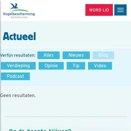
WORD LID
Men
Actueel
Alles
Nieuws
Blog
Verfijn resultaten:
Verdieping
Opinie
Tip
Video
Podcast
Geen resultaten.