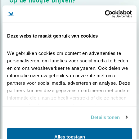
Op de hoogte blijven?
Meld je aan en ontvang nieuws, inspiratie, acties en tips
over vogels en activiteiten van Vogelbescherming.
AANMELDEN VOGELNIEUWS
Deze website maakt gebruik van cookies
Volg ons via social media
We gebruiken cookies om content en advertenties te 
personaliseren, om functies voor social media te bieden 
en om ons websiteverkeer te analyseren. Ook delen we 
informatie over uw gebruik van onze site met onze 
partners voor social media, adverteren en analyse. Deze 
partners kunnen deze gegevens combineren met andere 
informatie die u aan ze heeft verstrekt of die ze hebben 
verzameld op basis van uw gebruik van hun services.
Details tonen
Alles toestaan