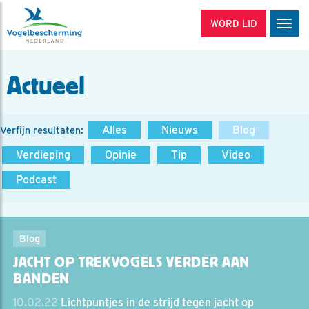
WORD LID
Men
Actueel
Alles
Nieuws
Blog
Verfijn resultaten:
Verdieping
Opinie
Tip
Video
Podcast
Blog
JACHT OP TREKVOGELS VERDER AAN
BANDEN
10.02.22
Lichtpuntjes in de strijd tegen jacht op