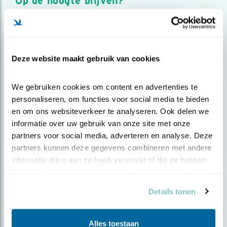
Op de hoogte blijven?
Meld je aan en ontvang nieuws, inspiratie, acties en tips
over vogels en activiteiten van Vogelbescherming.
AANMELDEN VOGELNIEUWS
Deze website maakt gebruik van cookies
Volg ons via social media
We gebruiken cookies om content en advertenties te 
personaliseren, om functies voor social media te bieden 
en om ons websiteverkeer te analyseren. Ook delen we 
informatie over uw gebruik van onze site met onze 
partners voor social media, adverteren en analyse. Deze 
partners kunnen deze gegevens combineren met andere 
informatie die u aan ze heeft verstrekt of die ze hebben 
verzameld op basis van uw gebruik van hun services.
Details tonen
Alles toestaan