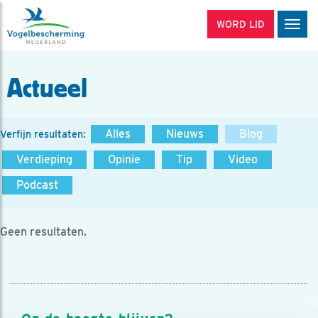
WORD LID
Men
Actueel
Alles
Nieuws
Blog
Verfijn resultaten:
Verdieping
Opinie
Tip
Video
Podcast
Geen resultaten.