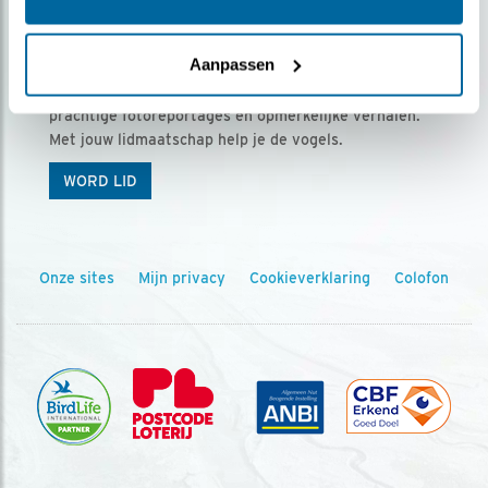
Ontvang 5 x Vogels voor € 36,00 per jaar
Aanpassen
Vogels is het tijdschrift voor onze leden, met
prachtige fotoreportages en opmerkelijke verhalen.
Met jouw lidmaatschap help je de vogels.
WORD LID
Onze sites
Mijn privacy
Cookieverklaring
Colofon