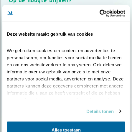
Op de hoogte blijven?
Meld je aan en ontvang nieuws, inspiratie, acties en tips
over vogels en activiteiten van Vogelbescherming.
AANMELDEN VOGELNIEUWS
Deze website maakt gebruik van cookies
Volg ons via social media
We gebruiken cookies om content en advertenties te 
personaliseren, om functies voor social media te bieden 
en om ons websiteverkeer te analyseren. Ook delen we 
informatie over uw gebruik van onze site met onze 
partners voor social media, adverteren en analyse. Deze 
partners kunnen deze gegevens combineren met andere 
informatie die u aan ze heeft verstrekt of die ze hebben 
verzameld op basis van uw gebruik van hun services.
Details tonen
Alles toestaan