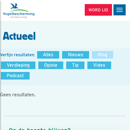
WORD LID
Men
Actueel
Alles
Nieuws
Blog
Verfijn resultaten:
Verdieping
Opinie
Tip
Video
Podcast
Geen resultaten.