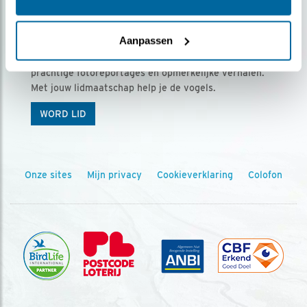
Ontvang 5 x Vogels voor € 36,00 per jaar
Aanpassen
Vogels is het tijdschrift voor onze leden, met
prachtige fotoreportages en opmerkelijke verhalen.
Met jouw lidmaatschap help je de vogels.
WORD LID
Onze sites
Mijn privacy
Cookieverklaring
Colofon