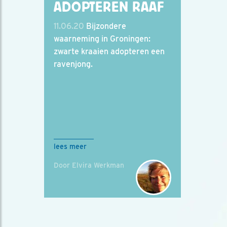
ADOPTEREN RAAF
11.06.20
Bijzondere
waarneming in Groningen:
zwarte kraaien adopteren een
ravenjong.
lees meer
Door Elvira Werkman