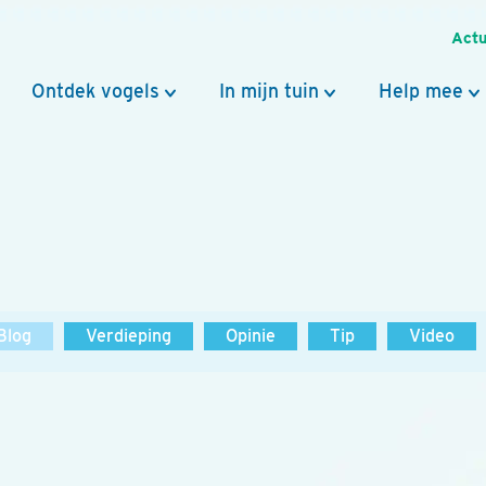
Actu
Ontdek vogels
In mijn tuin
Help mee
Blog
Verdieping
Opinie
Tip
Video