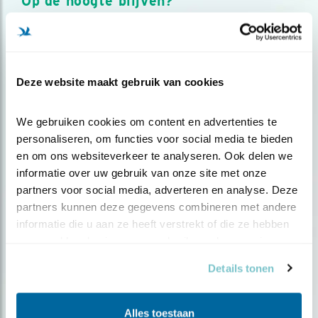
Op de hoogte blijven?
Meld je aan en ontvang nieuws, inspiratie, acties en tips
over vogels en activiteiten van Vogelbescherming.
AANMELDEN VOGELNIEUWS
Deze website maakt gebruik van cookies
Volg ons via social media
We gebruiken cookies om content en advertenties te 
personaliseren, om functies voor social media te bieden 
en om ons websiteverkeer te analyseren. Ook delen we 
informatie over uw gebruik van onze site met onze 
partners voor social media, adverteren en analyse. Deze 
partners kunnen deze gegevens combineren met andere 
informatie die u aan ze heeft verstrekt of die ze hebben 
verzameld op basis van uw gebruik van hun services.
Details tonen
Alles toestaan