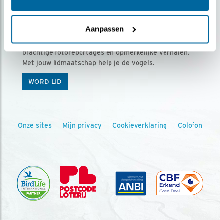
Ontvang 5 x Vogels voor € 36,00 per jaar
Aanpassen
Vogels is het tijdschrift voor onze leden, met
prachtige fotoreportages en opmerkelijke verhalen.
Met jouw lidmaatschap help je de vogels.
WORD LID
Onze sites
Mijn privacy
Cookieverklaring
Colofon