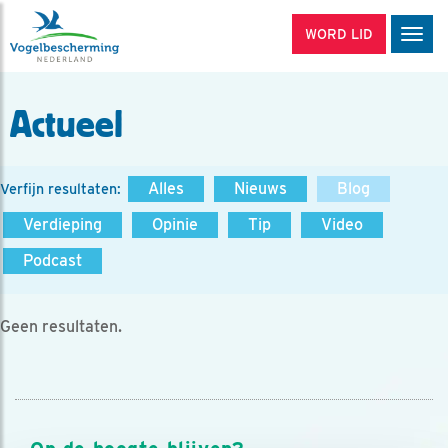
WORD LID
Men
Actueel
Alles
Nieuws
Blog
Verfijn resultaten:
Verdieping
Opinie
Tip
Video
Podcast
Geen resultaten.