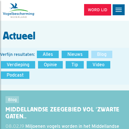
WORD LID
Men
Actueel
Alles
Nieuws
Blog
Verfijn resultaten:
Verdieping
Opinie
Tip
Video
Podcast
Blog
MIDDELLANDSE ZEEGEBIED VOL ‘ZWARTE
GATEN..
08.02.19
Miljoenen vogels worden in het Middellandse