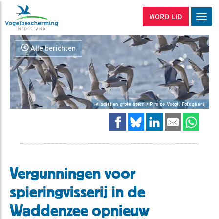
WORD LID
Men
Alle berichten
Visdief en grote stern / Pim de Voogt, Fotogalerij
Vergunningen voor
spieringvisserij in de
Waddenzee opnieuw