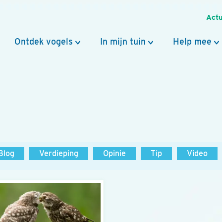
Actu
Ontdek vogels
In mijn tuin
Help mee
Blog
Verdieping
Opinie
Tip
Video