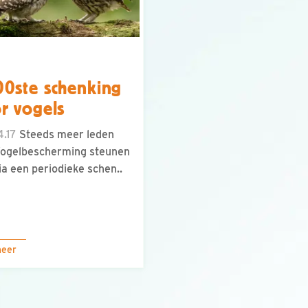
0ste schenking
r vogels
.17
Steeds meer leden
Vogelbescherming steunen
ia een periodieke schen..
meer