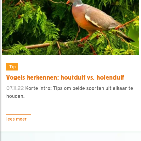
Tip
Vogels herkennen: houtduif vs. holenduif
07.11.22
Korte intro: Tips om beide soorten uit elkaar te
houden.
lees meer