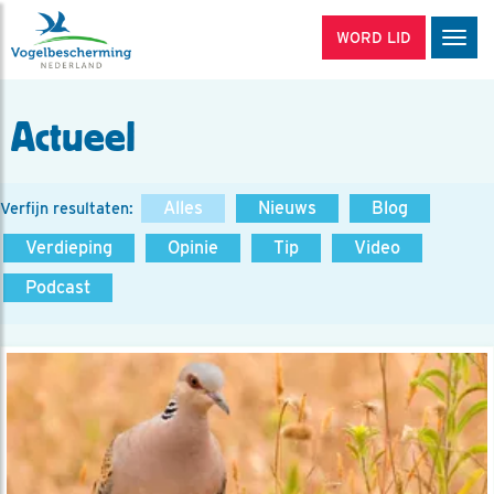
WORD LID
Men
Actueel
Alles
Nieuws
Blog
Verfijn resultaten:
Verdieping
Opinie
Tip
Video
Podcast