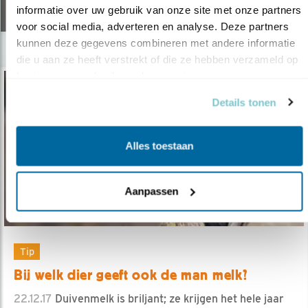
22.06.18
informatie over uw gebruik van onze site met onze partners 
voor social media, adverteren en analyse. Deze partners 
kunnen deze gegevens combineren met andere informatie 
die u aan ze heeft verstrekt of die ze hebben verzameld op 
basis van uw gebruik van hun services.
Details tonen
Alles toestaan
Aanpassen
Tip
Bij welk dier geeft ook de man melk?
22.12.17
Duivenmelk is briljant; ze krijgen het hele jaar