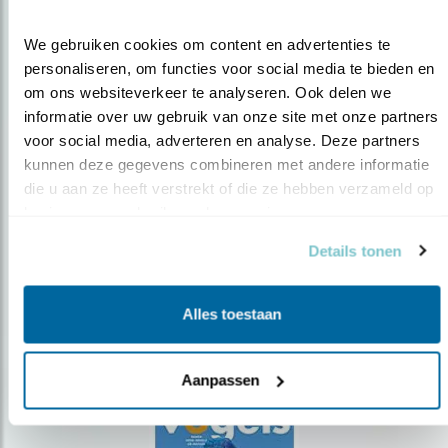
We gebruiken cookies om content en advertenties te 
personaliseren, om functies voor social media te bieden en 
om ons websiteverkeer te analyseren. Ook delen we 
informatie over uw gebruik van onze site met onze partners 
Op de hoogte blijven?
voor social media, adverteren en analyse. Deze partners 
Meld je aan en ontvang nieuws, inspiratie, acties en tips
kunnen deze gegevens combineren met andere informatie 
over vogels en activiteiten van Vogelbescherming.
die u aan ze heeft verstrekt of die ze hebben verzameld op 
basis van uw gebruik van hun services.
AANMELDEN VOGELNIEUWS
Details tonen
Volg ons via social media
Alles toestaan
Aanpassen