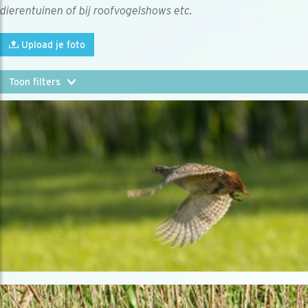
dierentuinen of bij roofvogelshows etc.
Upload je foto