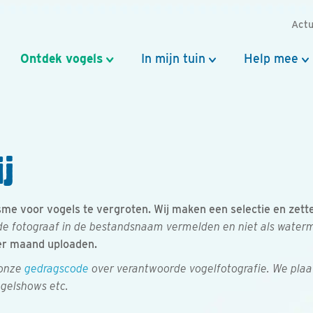
Actu
Ontdek vogels
In mijn tuin
Help mee
j
e voor vogels te vergroten. Wij maken een selectie en zetten 
e fotograaf in de bestandsnaam vermelden en niet als watermer
er maand uploaden.
 onze
gedragscode
over verantwoorde vogelfotografie. We plaa
ogelshows etc.