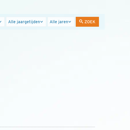
Jaargetijden
Jaren
ZOEK