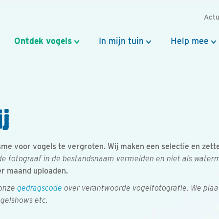
Actu
Ontdek vogels
In mijn tuin
Help mee
j
e voor vogels te vergroten. Wij maken een selectie en zetten 
e fotograaf in de bestandsnaam vermelden en niet als watermer
er maand uploaden.
 onze
gedragscode
over verantwoorde vogelfotografie. We plaa
ogelshows etc.