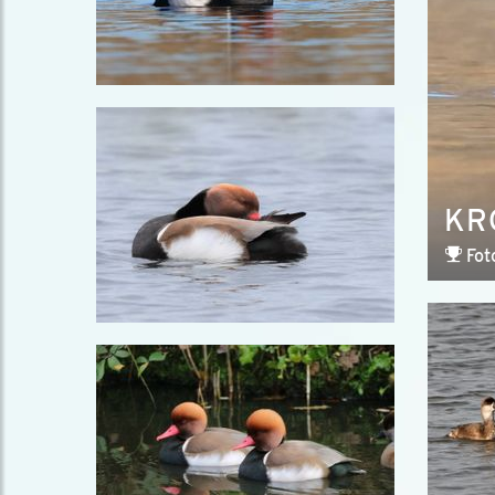
KR
Fot