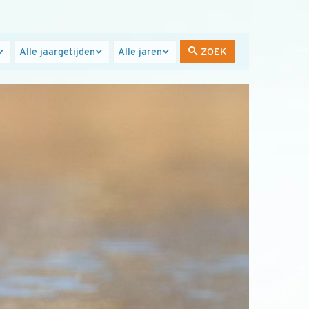
Jaargetijden
Jaren
ZOEK