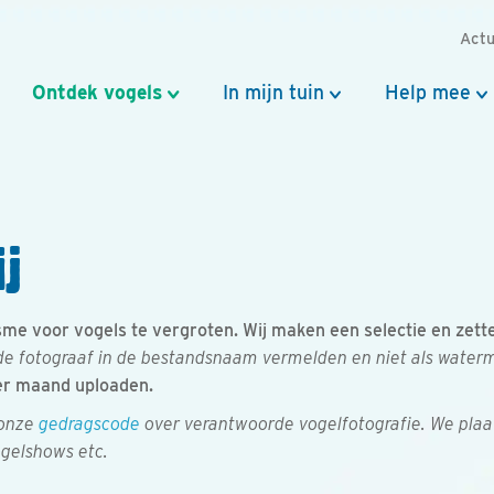
Actu
Ontdek vogels
In mijn tuin
Help mee
j
e voor vogels te vergroten. Wij maken een selectie en zetten 
e fotograaf in de bestandsnaam vermelden en niet als watermer
er maand uploaden.
 onze
gedragscode
over verantwoorde vogelfotografie. We plaa
ogelshows etc.