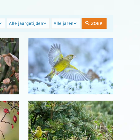
Jaargetijden
Jaren
ZOEK