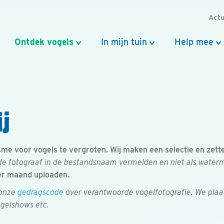
Actu
Ontdek vogels
In mijn tuin
Help mee
j
e voor vogels te vergroten. Wij maken een selectie en zetten 
e fotograaf in de bestandsnaam vermelden en niet als watermer
er maand uploaden.
 onze
gedragscode
over verantwoorde vogelfotografie. We plaa
ogelshows etc.