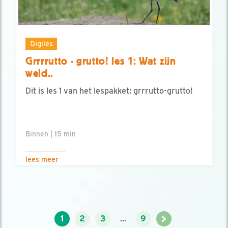
Digiles
Grrrrutto - grutto! les 1: Wat zijn
weid..
Dit is les 1 van het lespakket: grrrutto-grutto!
Binnen | 15 min
lees meer
>
1
2
3
...
9