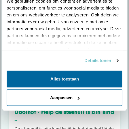
We gebruiken cookies om content en advertenties te 
15 min
personaliseren, om functies voor social media te bieden 
lees meer
en om ons websiteverkeer te analyseren. Ook delen we 
informatie over uw gebruik van onze site met onze 
partners voor social media, adverteren en analyse. Deze 
partners kunnen deze gegevens combineren met andere 
informatie die u aan ze heeft verstrekt of die ze hebben 
verzameld op basis van uw gebruik van hun services.
Details tonen
Alles toestaan
Aanpassen
Doe les
Doolhof - Help de steenuil is zijn kind
..
De steenuil is zijn kind kwijt in het doolhof! Help