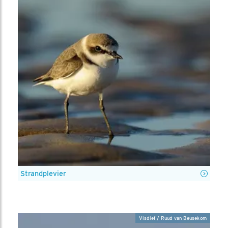
Strandplevier
Visdief / Ruud van Beusekom