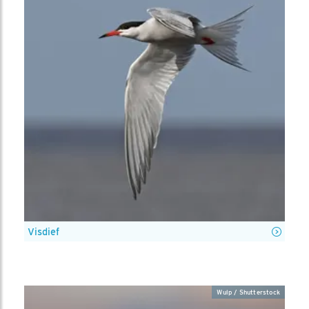
Visdief
Wulp / Shutterstock