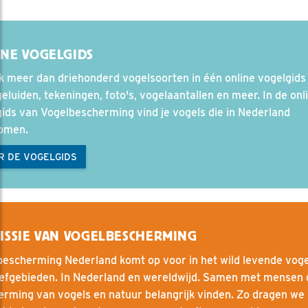
NE VOGELGIDS
 meer dan driehonderd vogelsoorten in één online vogelgids
eluiden, tekeningen, foto's, vogelaantallen en meer. In de onl
ids van Vogelbescherming vind je vogels die in Nederland
komen.
R DE VOGELGIDS
ISSIE VAN VOGELBESCHERMING
bescherming Nederland komt op voor in het wild levende voge
eefgebieden. In Nederland en wereldwijd. Samen met mensen 
rming van vogels en natuur belangrijk vinden. Zo dragen we 