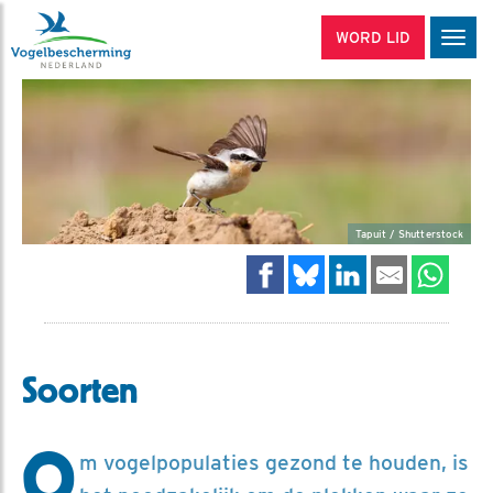
WORD LID
Men
Tapuit / Shutterstock
Soorten
O
m vogelpopulaties gezond te houden, is