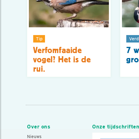
Tip
Verd
Verfomfaaide
7 w
vogel? Het is de
gro
rui.
Over ons
Onze tijdschrifte
Nieuws