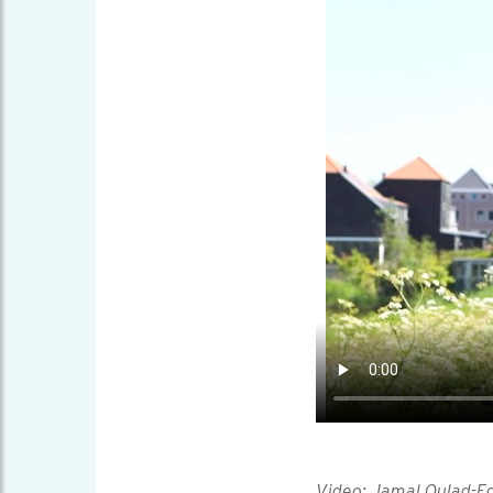
Video: Jamal Oulad-E