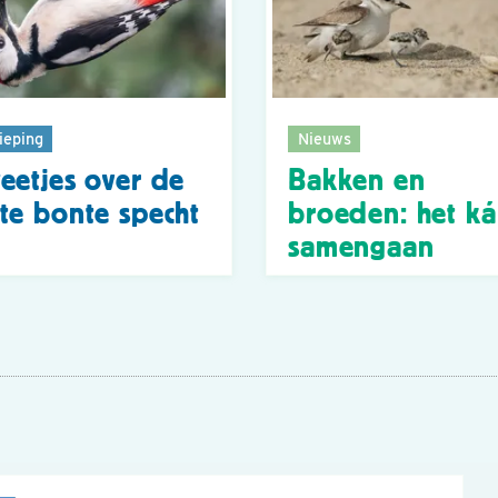
ieping
Nieuws
eetjes over de
Bakken en
te bonte specht
broeden: het k
samengaan
n