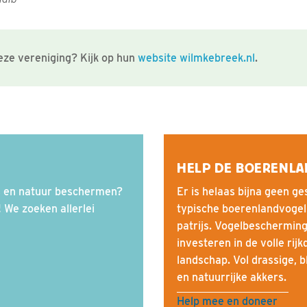
ze vereniging? Kijk op hun
website wilmkebreek.nl
.
HELP DE BOERENLA
ls en natuur beschermen?
Er is helaas bijna geen g
 We zoeken allerlei
typische boerenlandvogels 
patrijs. Vogelbescherming
investeren in de volle ri
landschap. Vol drassige, 
en natuurrijke akkers.
Help mee en doneer