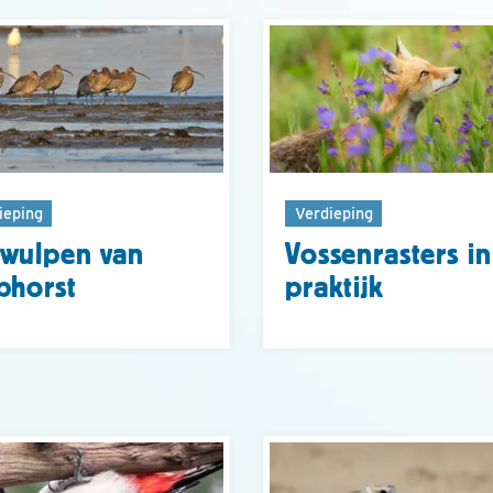
ieping
Verdieping
wulpen van
Vossenrasters i
phorst
praktijk