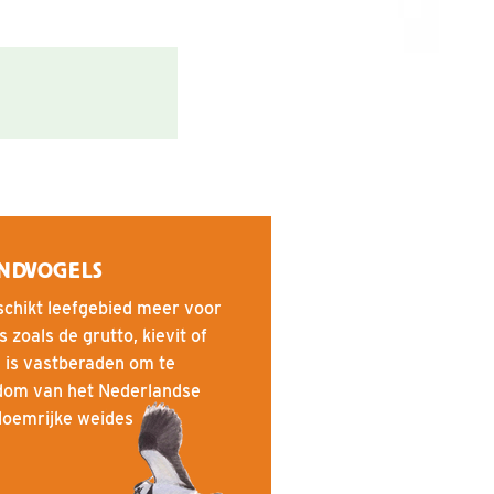
NDVOGELS
eschikt leefgebied meer voor
zoals de grutto, kievit of
 is vastberaden om te
jkdom van het Nederlandse
bloemrijke weides