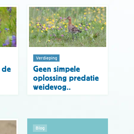
Verdieping
n de
Geen simpele
oplossing predatie
weidevog..
Blog