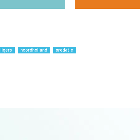
lligers
noordholland
predatie