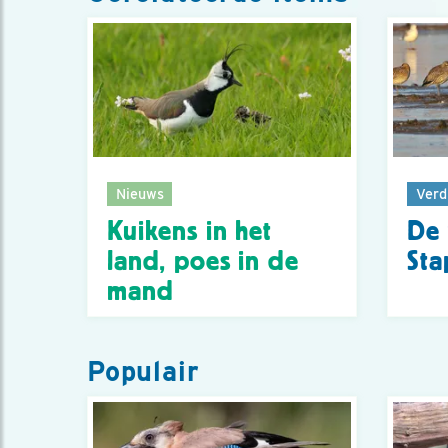
Nieuws
Verd
Kuikens in het
De 
land, poes in de
Sta
mand
Populair