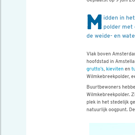
M
idden in he
polder met
de weide- en wate
Vlak boven Amsterdam
hoofdstad in Amstella
grutto’s
,
kieviten
en
t
Wilmkebreekpolder, e
Buurtbewoners hebben
Wilmkebreekpolder. Zi
plek in het stedelijk 
natuurlijk oogpunt. D