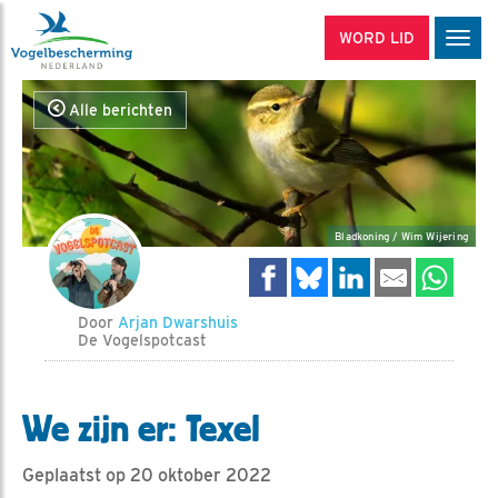
WORD LID
Men
Alle berichten
Bladkoning / Wim Wijering
Door
Arjan Dwarshuis
De Vogelspotcast
We zijn er: Texel
Geplaatst op 20 oktober 2022