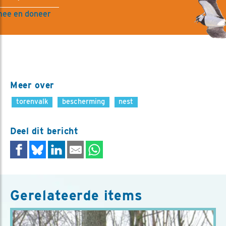
mee en doneer
Meer over
torenvalk
bescherming
nest
Deel dit bericht
Gerelateerde items