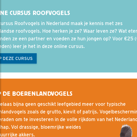
NE CURSUS ROOFVOGELS
cursus Roofvogels in Nederland maak je kennis met zes
andse roofvogels. Hoe herken je ze? Waar leven ze? Wat ete
inden ze een partner en voeden ze hun jongen op? Voor €25 
eden) leer je het in deze online cursus.
P DEZE CURSUS
P DE BOERENLANDVOGELS
helaas bijna geen geschikt leefgebied meer voor typische
landvogels zoals de grutto, kievit of patrijs. Vogelbeschermin
raden om te investeren in de volle rijkdom van het Nederlan
hap. Vol drassige, bloemrijke weides
uurrijke akkers.