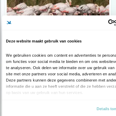
Deze website maakt gebruik van cookies
Nieuws
Bescherm dit unieke natuurgebied in
We gebruiken cookies om content en advertenties te personal
Alba..
om functies voor social media te bieden en om ons websiteve
te analyseren. Ook delen we informatie over uw gebruik van 
site met onze partners voor social media, adverteren en anal
Deze partners kunnen deze gegevens combineren met ander
informatie die u aan ze heeft verstrekt of die ze hebben verz
op basis van uw gebruik van hun services.
Details to