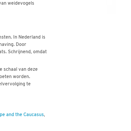
van weidevogels
sten. In Nederland is
having. Door
ats. Schrijnend, omdat
de schaal van deze
moeten worden.
lvervolging te
rope and the Caucasus
,