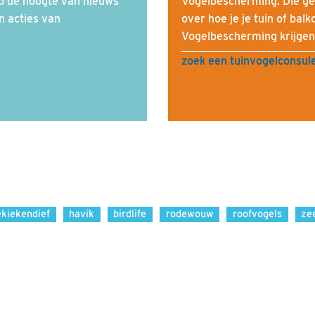
op de hoogte van nieuws
Vogelbescherming. Die ge
en acties van
over hoe je je tuin of bal
Vogelbescherming krijgen 
zoek een tuinvogelconsule
ekiekendief
havik
birdlife
rodewouw
roofvogels
ze