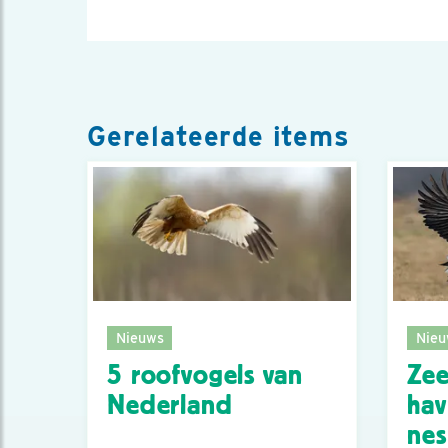
Gerelateerde items
Nieuws
Nieu
5 roofvogels van
Zee
Nederland
hav
nes