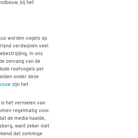
ndbouw, bij het
sus worden vogels op
erland verdwijnen veel
bestrijding. In ons
e de omvang van de
dode roofvogels per
leiden onder deze
wouw
zijn het
s het vernielen van
komen regelmatig voor.
dat de media haalde,
jsberg, want zeker niet
 bekend dat sommige