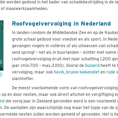
 die worden gedood in het kader van schadebestrijding in de la
 of maaiwerkzaamheden.
Roofvogelvervolging in Nederland
In landen rondom de Middellandse Zee en op de Kauka
grote schaal gedood voor voedsel en als sport. In Ned
gevangen vogels in volières of als uitwassen van schade
land springt – net als in buurlanden – echter met nam
roofvogelvervolging eruit met naar schatting 1.200 ge
jaar (min.700 – max.3.100). Vooral de
buizerd
heeft te 
vervolging, maar ook
havik
,
bruine kiekendief
en
rode 
slachtoffer.
De meest voorkomende vorm van roofvogelvervolging i
n op en door nesten, maar ook direct afschot en vergiftiging 
nd
die vorig jaar in Zeeland gevonden werd is een voorbeeld 
h. De aantallen zijn waarschijnlijk nog maar het topje van de i
 vernielde nesten zullen worden gemeld of gevonden. Het is