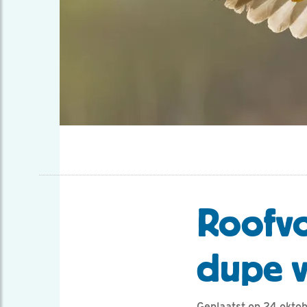
Roofvo
dupe v
Geplaatst op 24 okto