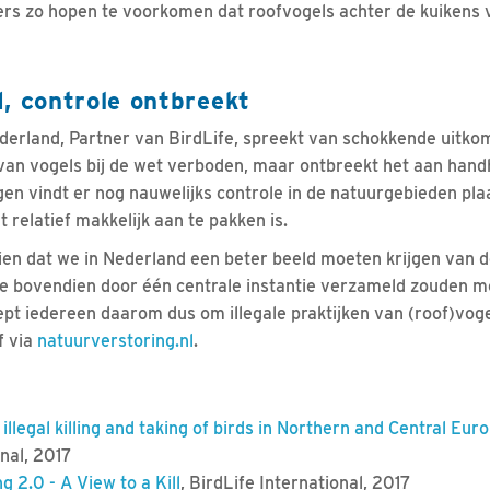
s zo hopen te voorkomen dat roofvogels achter de kuikens 
, controle ontbreekt
rland, Partner van BirdLife, spreekt van schokkende uitkom
van vogels bij de wet verboden, maar ontbreekt het aan hand
gen vindt er nog nauwelijks controle in de natuurgebieden pla
t relatief makkelijk aan te pakken is.
zien dat we in Nederland een beter beeld moeten krijgen van 
, die bovendien door één centrale instantie verzameld zouden 
t iedereen daarom dus om illegale praktijken van (roof)voge
f via
natuurverstoring.nl
.
illegal killing and taking of birds in Northern and Central Eu
onal, 2017
g 2.0 - A View to a Kill
, BirdLife International, 2017