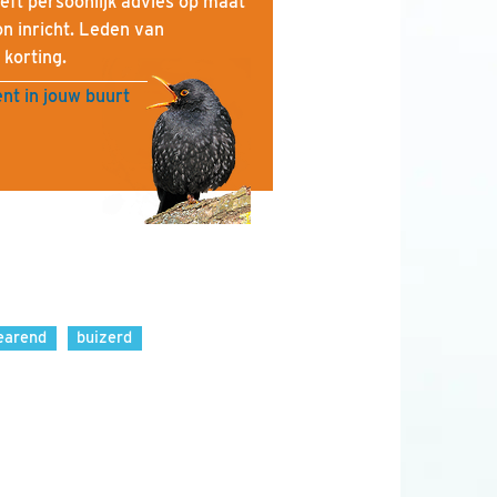
eft persoonlijk advies op maat
kon inricht. Leden van
korting.
nt in jouw buurt
earend
buizerd