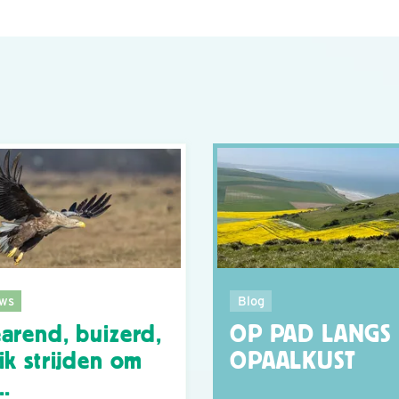
ws
Blog
arend, buizerd,
OP PAD LANGS
ik strijden om
OPAALKUST
..