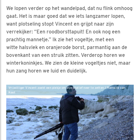
We lopen verder op het wandelpad, dat nu flink omhoog
gaat. Het is maar goed dat we iets langzamer lopen,
want plotseling stopt Vincent en grijpt naar zijn
verrekijker: “Een roodborsttapuit! En ook nog een
prachtig mannetje.” Ik zie het vogeltje, met een
witte halsvlek en oranjerode borst, parmantig aan de
bovenkant van een struik zitten. Verderop horen we
winterkoninkjes. We zien de kleine vogeltjes niet, maar
hun zang horen we luid en duidelijk.
Vrijwilliger Vincent zoekt een plekje om zijn statief neer te zetten / Nathalie van
Koot