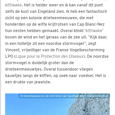
kittiwake
. Het is helder weer en ik kan vanaf dit punt
zelfs de kust van Engeland zien. Ik heb een fantastisch
zicht op een kolonie drieteenmeeuwen, die met
honderden op de witte krijtrotsen van Cap Blanc-Nez
hun nesten hebben gemaakt. Overal klinkt ‘
kittiwake
’
boven de wind en het geraas van de zee uit. “Kijk daar,
in een holletje zit een noordse stormvogel”, zegt
Vincent, vrijwilliger van de Franse Vogelbescherming
LPO (
Ligue pour la Protection des Oiseaux
). De noordse
stormvogel is duidelijk groter dan de
drieteenmeeuwtjes. Overal tussendoor vliegen
kauwtjes langs de kliffen, op zoek naar voedsel. Het is
een drukte van jewelste.
Drieteenmeeuwen bij de krijtrotsen van Cap Blanc-Nez / Nathalie van Koot