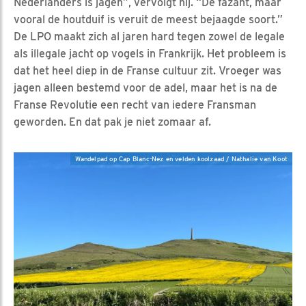
Nederlanders is jagen”, vervolgt hij. “De fazant, maar
vooral de houtduif is veruit de meest bejaagde soort.”
De LPO maakt zich al jaren hard tegen zowel de legale
als illegale jacht op vogels in Frankrijk. Het probleem is
dat het heel diep in de Franse cultuur zit. Vroeger was
jagen alleen bestemd voor de adel, maar het is na de
Franse Revolutie een recht van iedere Fransman
geworden. En dat pak je niet zomaar af.
Wandelpad op Cap Blanc-Nez en velden koolzaad / Nathalie van Koot