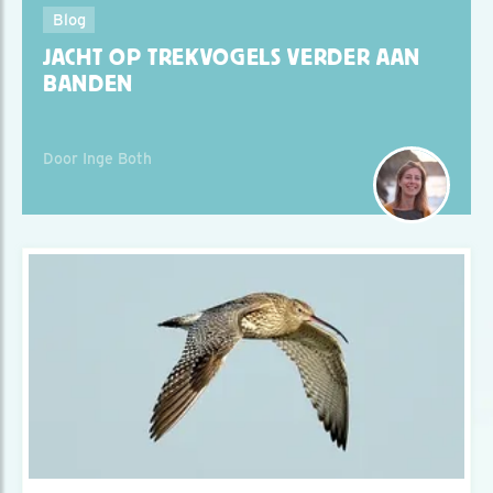
Blog
JACHT OP TREKVOGELS VERDER AAN
BANDEN
Door Inge Both