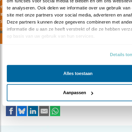
om functies voor social media te bieden en om ons websiteve
rend tegelijk. Wij kunnen ons een wereld zonder vogels niet
te analyseren. Ook delen we informatie over uw gebruik van 
tellen. Help mee vogels beschermen en ontvang ook nog eens
site met onze partners voor social media, adverteren en anal
ine Vogels.
Deze partners kunnen deze gegevens combineren met ander
informatie die u aan ze heeft verstrekt of die ze hebben verz
id
op basis van uw gebruik van hun services.
Details to
Meer over
Alles toestaan
illegalejacht
birdlife
vogeltrek
jacht
Aanpassen
Deel dit bericht