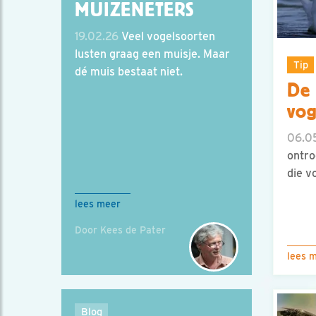
MUIZENETERS
19.02.26
Veel vogelsoorten
lusten graag een muisje. Maar
Tip
dé muis bestaat niet.
De 
vog
06.0
ontro
die v
lees meer
Door Kees de Pater
lees 
Blog