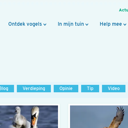
Actu
Ontdek vogels
In mijn tuin
Help mee
Blog
Verdieping
Opinie
Tip
Video