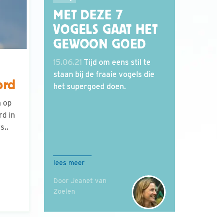
MET DEZE 7
VOGELS GAAT HET
GEWOON GOED
15.06.21
Tijd om eens stil te
staan bij de fraaie vogels die
ord
het supergoed doen.
n op
rd in
s..
lees meer
Door Jeanet van
Zoelen