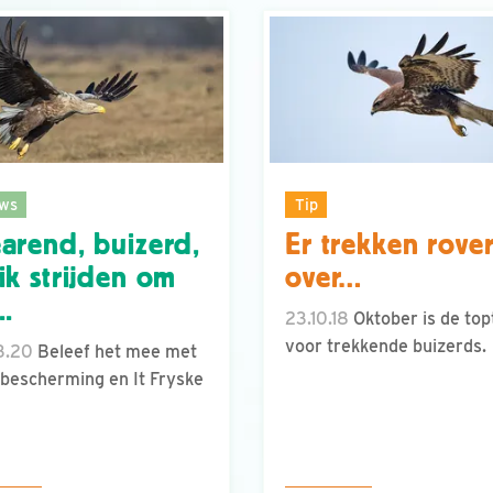
ws
Tip
arend, buizerd,
Er trekken rove
ik strijden om
over…
..
23.10.18
Oktober is de topt
voor trekkende buizerds.
3.20
Beleef het mee met
bescherming en It Fryske