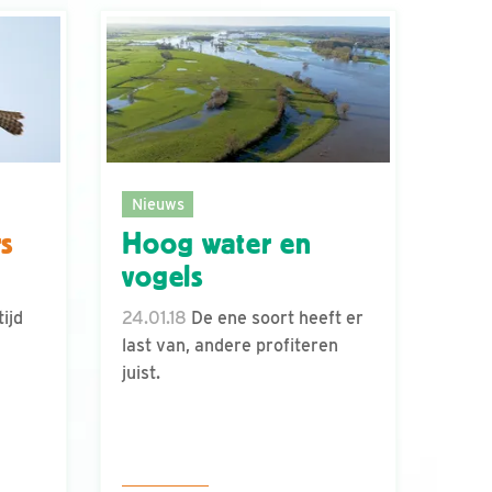
Nieuws
rs
Hoog water en
vogels
ijd
24.01.18
De ene soort heeft er
last van, andere profiteren
juist.