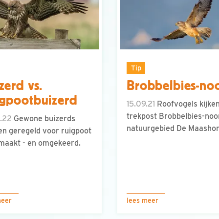
Tip
zerd vs.
Brobbelbies-no
gpootbuizerd
15.09.21
Roofvogels kijke
trekpost Brobbelbies-noo
.22
Gewone buizerds
natuurgebied De Maashor
n geregeld voor ruigpoot
maakt - en omgekeerd.
meer
lees meer