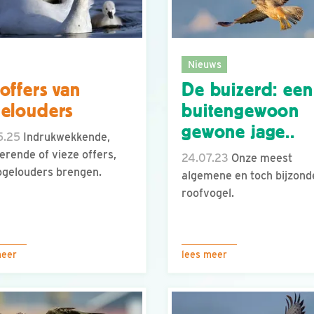
Nieuws
offers van
De buizerd: een
elouders
buitengewoon
gewone jage..
5.25
Indrukwekkende,
erende of vieze offers,
24.07.23
Onze meest
ogelouders brengen.
algemene en toch bijzond
roofvogel.
meer
lees meer