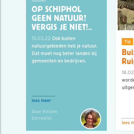
OP SCHIPHOL
GEEN NATUUR?
VERGIS JE NIET!..
15.03.22
Ook buiten
Tip
natuurgebieden heb je natuur.
Bui
Dat moet nog beter landen bij
Rui
gemeenten en bedrijven.
18.02
worde
uitge
lees meer
Door Kirsten
Dorrestijn
lees 