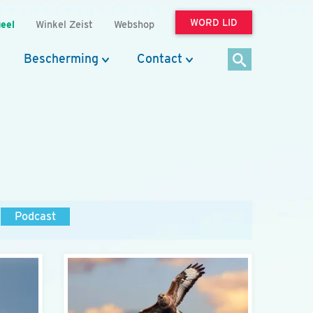
WORD LID
eel
Winkel Zeist
Webshop
Bescherming
Contact
Podcast