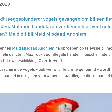
t 2020
dt leeggeplunderd; vogels gevangen om bij een lie
nden. Malafide handelaren verdienen hier veel gel
jken? Meld dit bij Meld Misdaad Anoniem.
kennen
Meld Misdaad Anoniem
na oproepen op televisie bij m
nele delicten. Maar ook voor illegale handel in beschermde p
 tot uw beschikking. Overdreven?
n beschermde vogels – ook wel wildlife crime genoemd – wordt 
le handel in drugs en vuurwapens staat illegale dierenhandel i