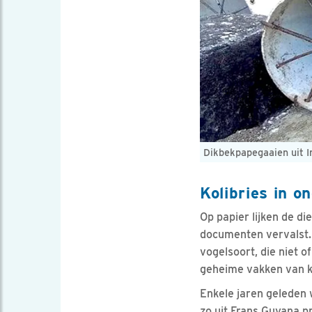
Dikbekpapegaaien uit I
Kolibries in o
Op papier lijken de d
documenten vervalst.
vogelsoort, die niet 
geheime vakken van ko
Enkele jaren geleden w
zo uit Frans Guyana p