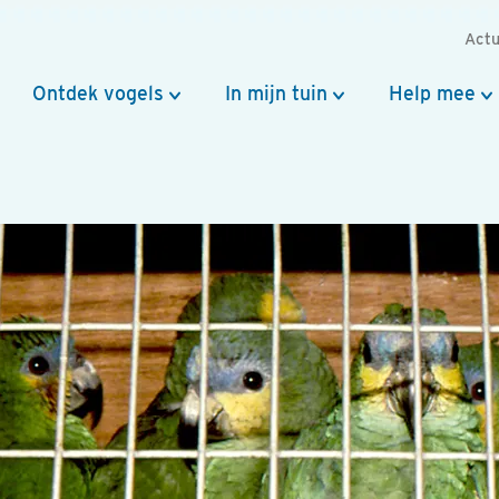
Actu
Ontdek vogels
In mijn tuin
Help mee