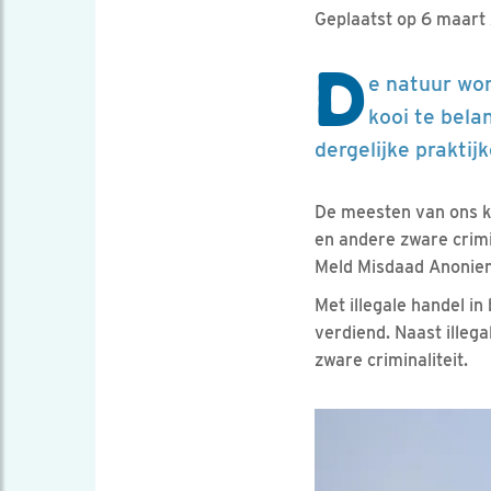
Geplaatst op 6 maar
D
e natuur wor
kooi te bela
dergelijke prakti
De meesten van ons 
en andere zware crimi
Meld Misdaad Anoniem
Met illegale handel i
verdiend. Naast illega
zware criminaliteit.