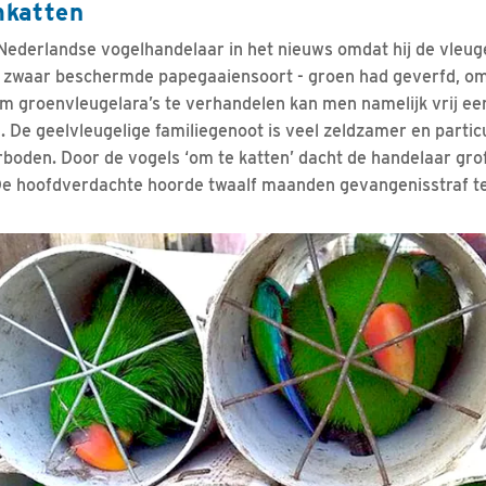
mkatten
ederlandse vogelhandelaar in het nieuws omdat hij de vleug
en zwaar beschermde papegaaiensoort - groen had geverfd, om
. Om groenvleugelara’s te verhandelen kan men namelijk vrij e
 De geelvleugelige familiegenoot is veel zeldzamer en particu
erboden. Door de vogels ‘om te katten’ dacht de handelaar gro
De hoofdverdachte hoorde twaalf maanden gevangenisstraf te