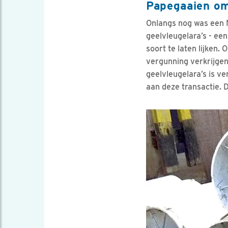
Papegaaien o
Onlangs nog was een N
geelvleugelara’s - e
soort te laten lijken
vergunning verkrijgen.
geelvleugelara’s is v
aan deze transactie. 