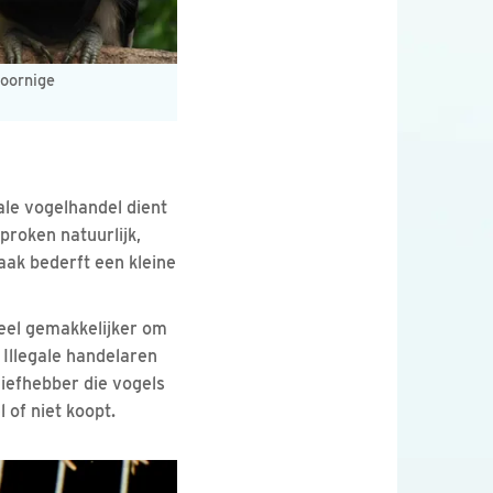
hoornige
ale vogelhandel dient
proken natuurlijk,
aak bederft een kleine
veel gemakkelijker om
 Illegale handelaren
iefhebber die vogels
l of niet koopt.