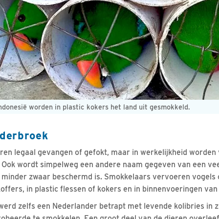
ndonesië worden in plastic kokers het land uit gesmokkeld.
nderbroek
ieren legaal gevangen of gefokt, maar in werkelijkheid worde
 Ook wordt simpelweg een andere naam gegeven van een veel
of minder zwaar beschermd is. Smokkelaars vervoeren vogels 
ffers, in plastic flessen of kokers en in binnenvoeringen van 
erd zelfs een Nederlander betrapt met levende kolibries in zi
robeerde te smokkelen. Een groot deel van de dieren overlee