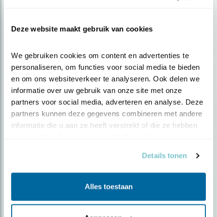
Podcast
Deze website maakt gebruik van cookies
Zwanendans in de Natte Graslanden
We gebruiken cookies om content en advertenties te 
personaliseren, om functies voor social media te bieden 
en om ons websiteverkeer te analyseren. Ook delen we 
informatie over uw gebruik van onze site met onze 
partners voor social media, adverteren en analyse. Deze 
partners kunnen deze gegevens combineren met andere 
informatie die u aan ze heeft verstrekt of die ze hebben 
verzameld op basis van uw gebruik van hun services.
Details tonen
Alles toestaan
Podcast