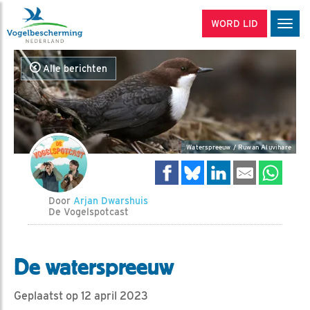
WORD LID
Men
Alle berichten
Waterspreeuw / Ruwan Aluvihare
Door
Arjan Dwarshuis
De Vogelspotcast
De waterspreeuw
Geplaatst op 12 april 2023