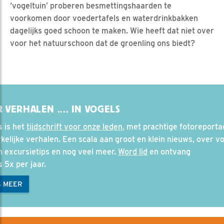
‘vogeltuin’ proberen besmettingshaarden te
voorkomen door voedertafels en waterdrinkbakken
dagelijks goed schoon te maken. Wie heeft dat niet over
voor het natuurschoon dat de groenling ons biedt?
 VERHALEN .... IN VOGELS
s
is het
tijdschrift voor onze leden
, met prachtige fotoreporta
elijke verhalen. Een scala aan groot en klein nieuws, over vo
en excursietips en nog veel meer.
Word lid
en ontvang
s
5x per jaar.
S MEER