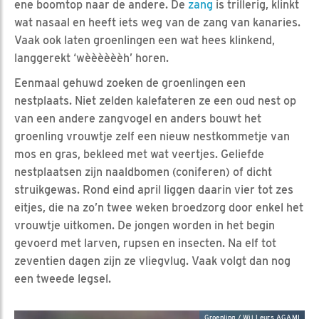
ene boomtop naar de andere. De
zang
is trillerig, klinkt
wat nasaal en heeft iets weg van de zang van kanaries.
Vaak ook laten groenlingen een wat hees klinkend,
langgerekt ‘wèèèèèèh’ horen.
Eenmaal gehuwd zoeken de groenlingen een
nestplaats. Niet zelden kalefateren ze een oud nest op
van een andere zangvogel en anders bouwt het
groenling vrouwtje zelf een nieuw nestkommetje van
mos en gras, bekleed met wat veertjes. Geliefde
nestplaatsen zijn naaldbomen (coniferen) of dicht
struikgewas. Rond eind april liggen daarin vier tot zes
eitjes, die na zo’n twee weken broedzorg door enkel het
vrouwtje uitkomen. De jongen worden in het begin
gevoerd met larven, rupsen en insecten. Na elf tot
zeventien dagen zijn ze vliegvlug. Vaak volgt dan nog
een tweede legsel.
Groenling / Wil Leurs AGAMI