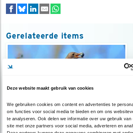
Gerelateerde items
Deze website maakt gebruik van cookies
We gebruiken cookies om content en advertenties te personal
om functies voor social media te bieden en om ons websiteve
Tip
te analyseren. Ook delen we informatie over uw gebruik van 
site met onze partners voor social media, adverteren en anal
6 Eersteklas klimplanten voor vogels
Deze partners kunnen deze gegevens combineren met ander