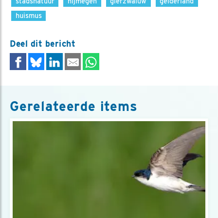
stadsnatuur
nijmegen
gierzwaluw
gelderland
huismus
Deel dit bericht
Gerelateerde items