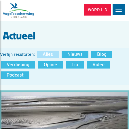
WORD LID
Men
Actueel
Alles
Nieuws
Blog
Verfijn resultaten:
Verdieping
Opinie
Tip
Video
Podcast