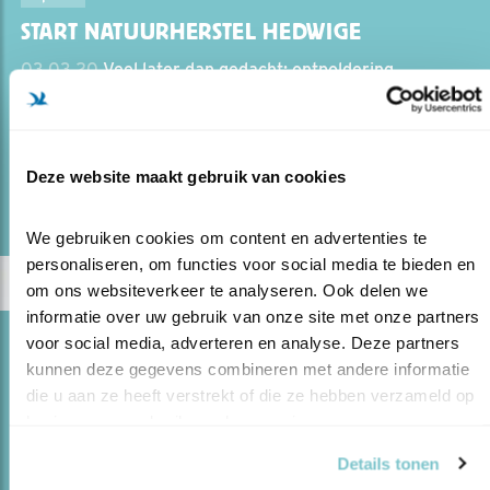
START NATUURHERSTEL HEDWIGE
03.03.20
Veel later dan gedacht: ontpoldering
Hedwige.
Deze website maakt gebruik van cookies
lees meer
Door Kees de Pater
We gebruiken cookies om content en advertenties te 
personaliseren, om functies voor social media te bieden en 
om ons websiteverkeer te analyseren. Ook delen we 
informatie over uw gebruik van onze site met onze partners 
voor social media, adverteren en analyse. Deze partners 
Blog
kunnen deze gegevens combineren met andere informatie 
GRASZANGERS KUNNEN NIET TEGEN
die u aan ze heeft verstrekt of die ze hebben verzameld op 
KOUDE
basis van uw gebruik van hun services.
28.05.18
Dit kleine ‘rietzangertje’ staat op de Rode Lijst
Details tonen
ingeschaald als ‘gevoelig’.