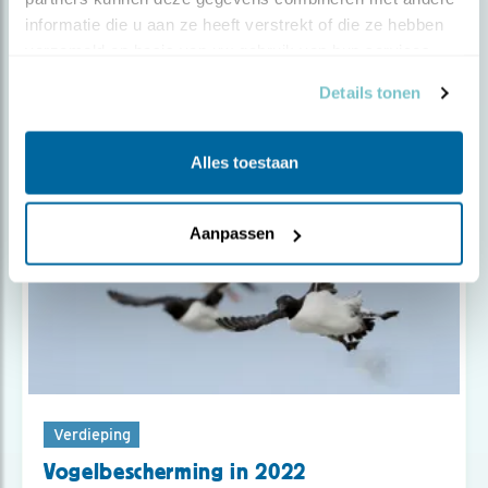
Tip
informatie die u aan ze heeft verstrekt of die ze hebben 
Kersvers Waterdunen aan de
verzameld op basis van uw gebruik van hun services.
Westerschelde
Details tonen
Alles toestaan
Aanpassen
Verdieping
Vogelbescherming in 2022