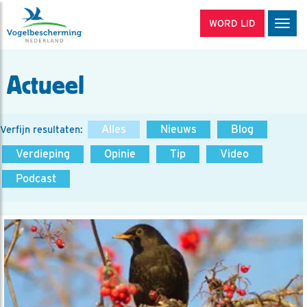
WORD LID
Men
Actueel
Alles
Nieuws
Blog
Verfijn resultaten:
Verdieping
Opinie
Tip
Video
Podcast