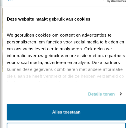
Deze website maakt gebruik van cookies
We gebruiken cookies om content en advertenties te 
personaliseren, om functies voor social media te bieden en 
om ons websiteverkeer te analyseren. Ook delen we 
informatie over uw gebruik van onze site met onze partners 
voor social media, adverteren en analyse. Deze partners 
kunnen deze gegevens combineren met andere informatie 
die u aan ze heeft verstrekt of die ze hebben verzameld op 
Tip
basis van uw gebruik van hun services.
Maak snel een simpel bijenhotel
Details tonen
06.04.23
Recycle een tekendoos, dienblad, wijnkistje
of theedoosje en ga aan de slag..
Alles toestaan