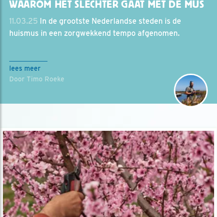
WAAROM HET SLECHTER GAAT MET DE MUS
11.03.25
In de grootste Nederlandse steden is de
huismus in een zorgwekkend tempo afgenomen.
lees meer
Door Timo Roeke