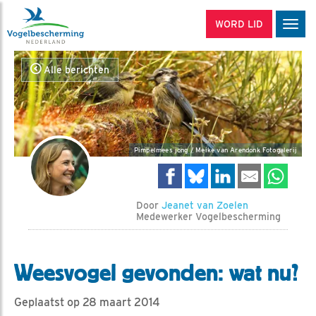
WORD LID
Men
Alle berichten
Pimpelmees jong / Meike van Arendonk Fotogalerij
Door
Jeanet van Zoelen
Medewerker Vogelbescherming
Weesvogel gevonden: wat nu?
Geplaatst op 28 maart 2014