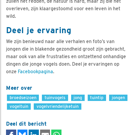
zullen het redden, de natuur is hard, maar zij die het
overleven, zijn klaargestoomd voor een leven in het
wild.
Deel je ervaring
We zijn benieuwd naar alle verhalen en foto’s van
jongen die in blakende gezondheid groot zijn gebracht,
maar ook van alle frustraties en ontzettend onhandige
dingen die jonge vogels doen. Deel je ervaringen op
onze
Facebookpagina
.
Meer over
broedseizoen
tuinvogels
jong
tuintip
jongen
vogeltuin
vogelvriendelijketuin
Deel dit bericht