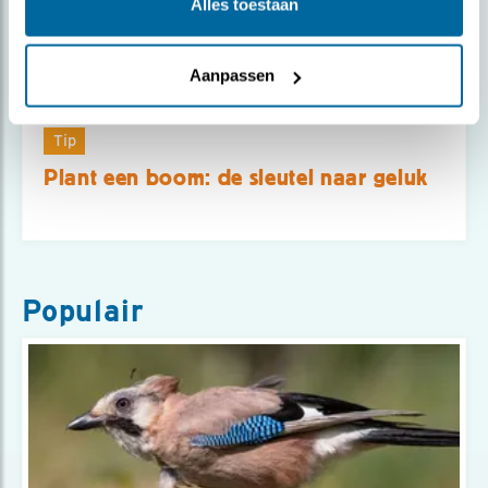
Alles toestaan
Aanpassen
Tip
Plant een boom: de sleutel naar geluk
Populair