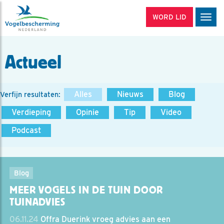
WORD LID
Men
Actueel
Alles
Nieuws
Blog
Verfijn resultaten:
Verdieping
Opinie
Tip
Video
Podcast
Blog
MEER VOGELS IN DE TUIN DOOR
TUINADVIES
06.11.24
Offra Duerink vroeg advies aan een