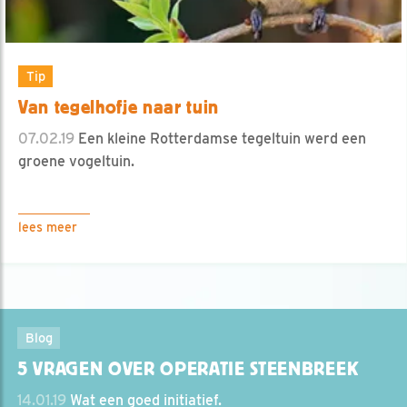
Tip
Van tegelhofje naar tuin
07.02.19
Een kleine Rotterdamse tegeltuin werd een
groene vogeltuin.
lees meer
Blog
5 VRAGEN OVER OPERATIE STEENBREEK
14.01.19
Wat een goed initiatief.