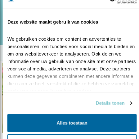
26.11.21
Vraag tuinadvies aan Herman Litjens.
Deze website maakt gebruik van cookies
lees meer
Door Mariël Verburg
We gebruiken cookies om content en advertenties te 
personaliseren, om functies voor social media te bieden en 
om ons websiteverkeer te analyseren. Ook delen we 
informatie over uw gebruik van onze site met onze partners 
voor social media, adverteren en analyse. Deze partners 
kunnen deze gegevens combineren met andere informatie 
die u aan ze heeft verstrekt of die ze hebben verzameld op 
basis van uw gebruik van hun services.
Details tonen
Alles toestaan