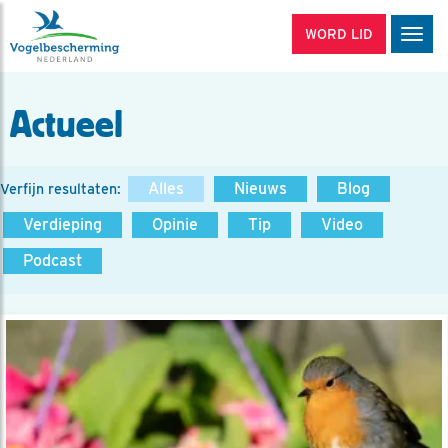
WORD LID
Men
Actueel
Alles
Nieuws
Blog
Verfijn resultaten:
Verdieping
Opinie
Tip
Video
Podcast