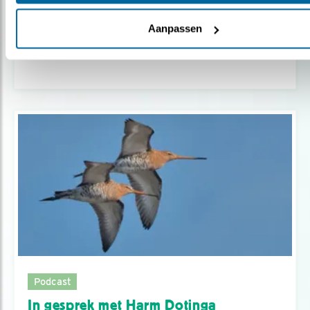
Podcast
Aanpassen
Van Gruwelmode tot Grutto (1)
Podcast
In gesprek met Harm Dotinga