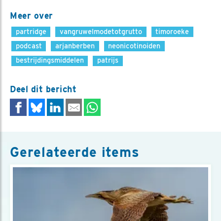
Meer over
partridge
vangruwelmodetotgrutto
timoroeke
podcast
arjanberben
neonicotinoiden
bestrijdingsmiddelen
patrijs
Deel dit bericht
Gerelateerde items