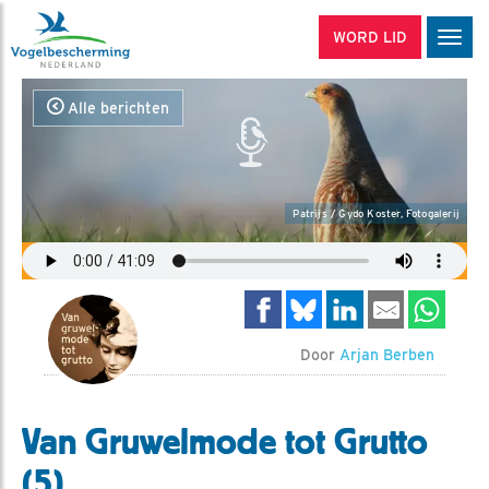
WORD LID
Men
Alle berichten
Patrijs / Gydo Koster, Fotogalerij
Door
Arjan Berben
Van Gruwelmode tot Grutto
(5)