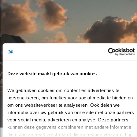
Deze website maakt gebruik van cookies
Video
We gebruiken cookies om content en advertenties te 
personaliseren, om functies voor social media te bieden en 
NIEUW ONDERKOMEN OP
om ons websiteverkeer te analyseren. Ook delen we 
ENGELSMANSPLAAT
informatie over uw gebruik van onze site met onze partners 
13.09.16
voor social media, adverteren en analyse. Deze partners 
kunnen deze gegevens combineren met andere informatie 
die u aan ze heeft verstrekt of die ze hebben verzameld op 