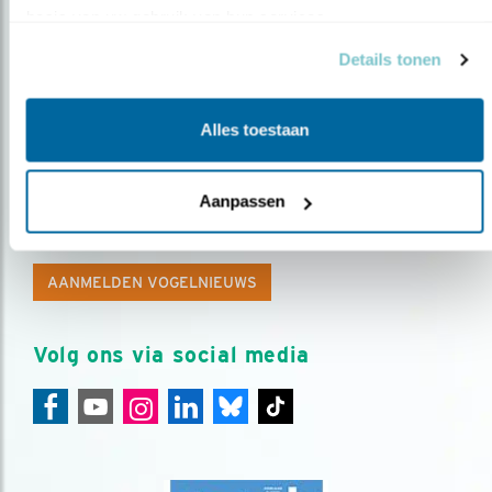
basis van uw gebruik van hun services.
Details tonen
Alles toestaan
Op de hoogte blijven?
Aanpassen
Meld je aan en ontvang nieuws, inspiratie, acties en tips
over vogels en activiteiten van Vogelbescherming.
AANMELDEN VOGELNIEUWS
Volg ons via social media