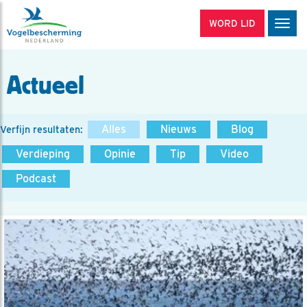
WORD LID
Men
Actueel
Alles
Nieuws
Blog
Verfijn resultaten:
Verdieping
Opinie
Tip
Video
Podcast