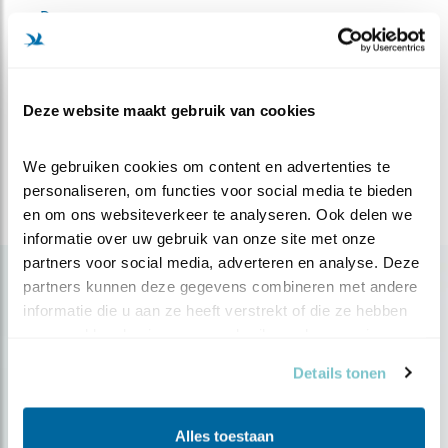
Duur
6 dagen
Vertrek
donderdag 22 oktober 2026
Deze website maakt gebruik van cookies
Reisorganisatie
BirdingBreaks
We gebruiken cookies om content en advertenties te 
personaliseren, om functies voor social media te bieden 
en om ons websiteverkeer te analyseren. Ook delen we 
GA NAAR DE WEBSITE
informatie over uw gebruik van onze site met onze 
partners voor social media, adverteren en analyse. Deze 
Toon alle activiteiten
partners kunnen deze gegevens combineren met andere 
informatie die u aan ze heeft verstrekt of die ze hebben 
verzameld op basis van uw gebruik van hun services.
Details tonen
Op de hoogte blijven?
Alles toestaan