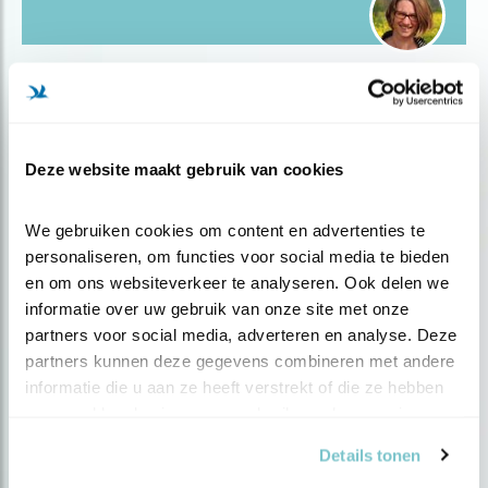
Blog
OVERLEVEN ZELDZAME VOGELS
Deze website maakt gebruik van cookies
VERSTERKING GR..
We gebruiken cookies om content en advertenties te 
Door Idde Lammers
personaliseren, om functies voor social media te bieden 
en om ons websiteverkeer te analyseren. Ook delen we 
informatie over uw gebruik van onze site met onze 
partners voor social media, adverteren en analyse. Deze 
partners kunnen deze gegevens combineren met andere 
Populair
informatie die u aan ze heeft verstrekt of die ze hebben 
verzameld op basis van uw gebruik van hun services.
Details tonen