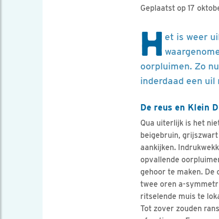
Geplaatst op 17 oktob
H
et is weer ui
waargenomen
oorpluimen. Zo nu
inderdaad een uil
De reus en Klein 
Qua uiterlijk is het 
beigebruin, grijszwar
aankijken. Indrukwekke
opvallende oorpluimen
gehoor te maken. De o
twee oren a-symmetris
ritselende muis te lok
Tot zover zouden rans