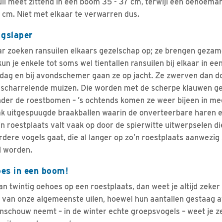
il meet zittend in een boom 35 - 37 cm, terwijl een oehoem
 cm. Niet met elkaar te verwarren dus.
agslaper
aar zoeken ransuilen elkaars gezelschap op; ze brengen gezame
un je enkele tot soms wel tientallen ransuilen bij elkaar in ee
rdag en bij avondschemer gaan ze op jacht. Ze zwerven dan 
g scharrelende muizen. Die worden met de scherpe klauwen g
nder de roestbomen – ’s ochtends komen ze weer bijeen in me
ak uitgespuugde braakballen waarin de onverteerbare haren e
’n roestplaats valt vaak op door de spierwitte uitwerpselen di
dere vogels gaat, die al langer op zo’n roestplaats aanwezig z
l worden.
oes in een boom!
an twintig oehoes op een roestplaats, dan weet je altijd zeker
en van onze algemeenste uilen, hoewel hun aantallen gestaag 
nschouw neemt – in de winter echte groepsvogels – weet je ze