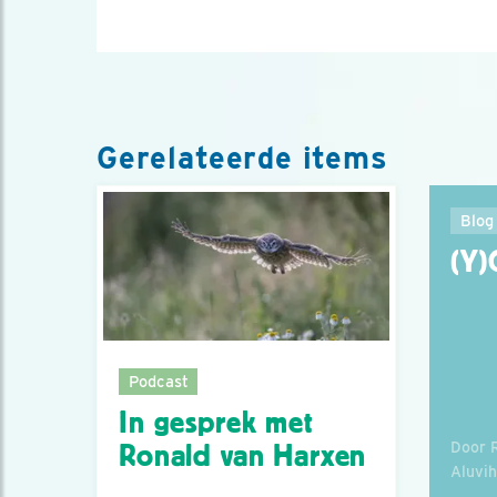
Gerelateerde items
Blog
(Y
Podcast
In gesprek met
Door 
Ronald van Harxen
Aluvi