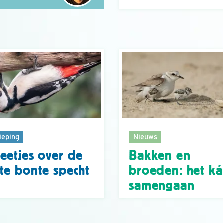
ieping
Nieuws
eetjes over de
Bakken en
te bonte specht
broeden: het k
samengaan