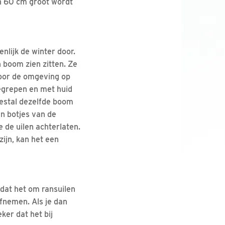
an 60 cm groot wordt
nlijk de winter door.
n boom zien zitten. Ze
door de omgeving op
egrepen en met huid
estal dezelfde boom
n botjes van de
e de uilen achterlaten.
ijn, kan het een
 dat het om ransuilen
afnemen. Als je dan
ker dat het bij