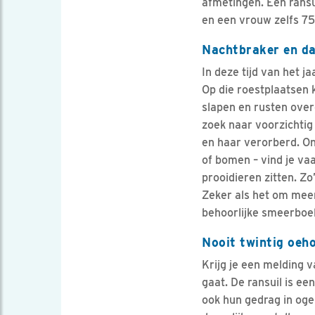
afmetingen. Een ransu
en een vrouw zelfs 75
Nachtbraker en d
In deze tijd van het j
Op die roestplaatsen k
slapen en rusten ove
zoek naar voorzichti
en haar verorberd. O
of bomen – vind je va
prooidieren zitten. Zo
Zeker als het om meer
behoorlijke smeerboe
Nooit twintig oeh
Krijg je een melding v
gaat. De ransuil is e
ook hun gedrag in oge