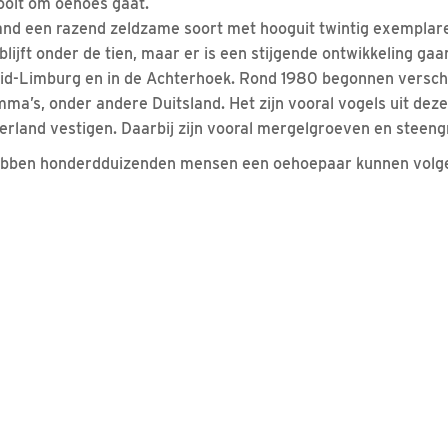
nooit om oehoes gaat.
and een razend zeldzame soort met hooguit twintig exemplare
blijft onder de tien, maar er is een stijgende ontwikkeling g
uid-Limburg en in de Achterhoek. Rond 1980 begonnen versch
ma’s, onder andere Duitsland. Het zijn vooral vogels uit deze 
rland vestigen. Daarbij zijn vooral mergelgroeven en steengr
hebben honderdduizenden mensen een oehoepaar kunnen volg