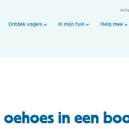
Actu
Ontdek vogels
In mijn tuin
Help mee
g oehoes in een bo