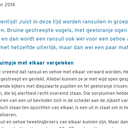
er 2014
lentijd! Juist in deze tijd worden ransuilen in groe
. Bruine gestreepte vogels, met geeloranje ogen
 en dan wordt een ransuil ook wel voor een oehoe 
 met hetzelfde uiterlijk, maar dan wel een paar ma
Duimpje met elkaar vergeleken
niet vreemd dat ransuil en oehoe met elkaar verward worden. H
t gestreept en gevlekt. Allebei kunnen ze je met wijd open ge
nde kijkers met diepzwarte pupillen en fel geeloranje irissen
, die bij alertheid recht overeind staan. Die oorpluimen hebb
ren van een uil bevinden zich in de schedel aan de zijkant va
ch staan ten opzichten van elkaar, is een uil in staat om in 
aliseren.
uil en oehoe tweelingbroers van elkaar kunnen zijn. Maar dan