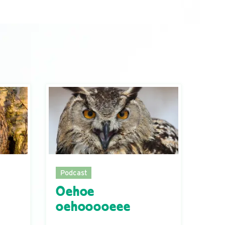
Podcast
Oehoe
oehooooeee