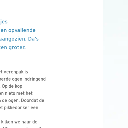
pjes
 en opvallende
aangezien. Da’s
ten groter.
et verenpak is
sperde ogen indringend
. Op de kop
en niets met het
n de ogen. Doordat de
het pikkedonker een
 kijken we naar de