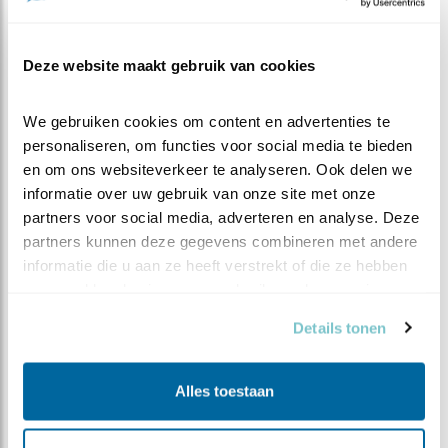
Europese resultaten
Deze website maakt gebruik van cookies
Aan het einde van het EuroBirdwatch-weekend worden
We gebruiken cookies om content en advertenties te 
de aantallen van alle waargenomen vogels geteld en
personaliseren, om functies voor social media te bieden 
gerapporteerd aan het Europese centrum. De
en om ons websiteverkeer te analyseren. Ook delen we 
EuroBirdwatch is een initiatief van BirdLife
informatie over uw gebruik van onze site met onze 
Internationaal, de wereldwijde koepelorganisatie waar
partners voor social media, adverteren en analyse. Deze 
Vogelbescherming Nederland onder valt. In Nederland
partners kunnen deze gegevens combineren met andere 
organiseert Vogelbescherming deze telling. In heel
informatie die u aan ze heeft verstrekt of die ze hebben 
Europa deden 34 landen mee.
verzameld op basis van uw gebruik van hun services.
De totale uitslag inclusief alle bijzondere
Details tonen
waarnemingen, is
hier
te lezen. We kunnen alvast
zeggen dat ook elders langs de (Atlantische) kusten
veel en bijzondere zeevogels zijn gezien. Zoals een
Alles toestaan
bruine gent in Bretagne, waar onder meer ook tien
Kuhls pijlstormvogels, acht grote pijlstormvogels