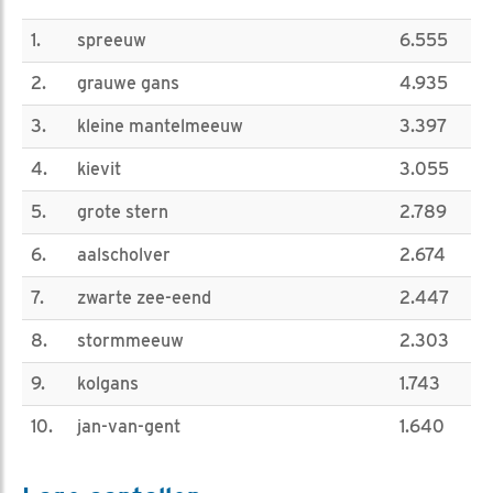
1.
spreeuw
6.555
2.
grauwe gans
4.935
3.
kleine mantelmeeuw
3.397
4.
kievit
3.055
5.
grote stern
2.789
6.
aalscholver
2.674
7.
zwarte zee-eend
2.447
8.
stormmeeuw
2.303
9.
kolgans
1.743
10.
jan-van-gent
1.640