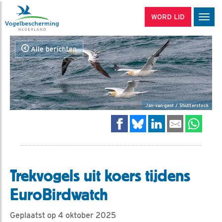
WORD LID
Men
Alle berichten
Jan-van-gent / Shutterstock
Trekvogels uit koers tijdens
EuroBirdwatch
Geplaatst op 4 oktober 2025