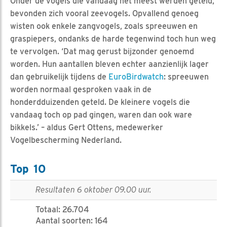
Onder de vogels die vandaag het meest werden geteld,
bevonden zich vooral zeevogels. Opvallend genoeg
wisten ook enkele zangvogels, zoals spreeuwen en
graspiepers, ondanks de harde tegenwind toch hun weg
te vervolgen. ‘Dat mag gerust bijzonder genoemd
worden. Hun aantallen bleven echter aanzienlijk lager
dan gebruikelijk tijdens de
EuroBirdwatch
: spreeuwen
worden normaal gesproken vaak in de
honderdduizenden geteld. De kleinere vogels die
vandaag toch op pad gingen, waren dan ook ware
bikkels.’ – aldus Gert Ottens, medewerker
Vogelbescherming Nederland.
Top 10
Resultaten 6 oktober 09.00 uur.
Totaal: 26.704
Aantal soorten: 164