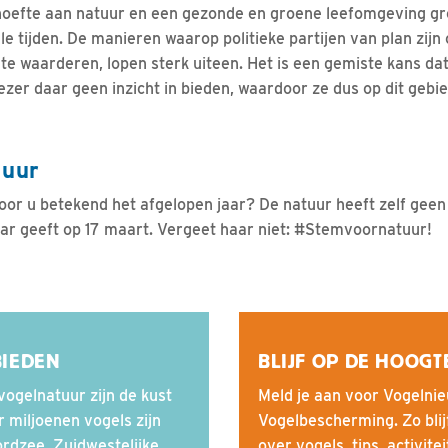
behoefte aan natuur en een gezonde en groene leefomgeving gr
lle tijden. De manieren waarop politieke partijen van plan zij
e waarderen, lopen sterk uiteen. Het is een gemiste kans dat
iezer daar geen inzicht in bieden, waardoor ze dus op dit geb
uur
oor u betekend het afgelopen jaar? De natuur heeft zelf geen
haar geeft op 17 maart. Vergeet haar niet: #Stemvoornatuur!
BIEDEN
BLIJF OP DE HOOGT
ogelnatuur zijn de kust
Meld je aan voor Vogelnie
 miljoenen vogels zijn
Vogelbescherming. Zo blij
rdzee, Zuidwestelijke
over vogels, tips, activite