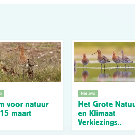
o
Nieuws
m voor natuur
Het Grote Natuu
15 maart
en Klimaat
Verkiezings..