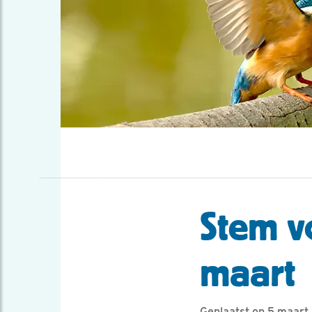
Stem v
maart
Geplaatst op 5 maart