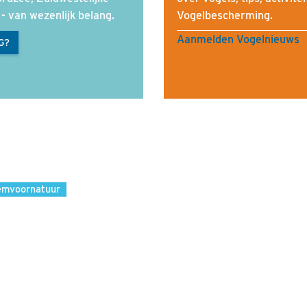
- van wezenlijk belang.
Vogelbescherming.
Aanmelden Vogelnieuws
G?
emvoornatuur