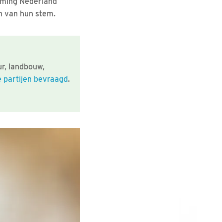
rming Nederland
n van hun stem.
ur, landbouw,
e partijen bevraagd
.