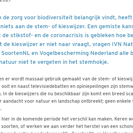
n de zorg voor biodiversiteit belangrijk vindt, hee
niets aan de stem- of kieswijzer. Een gemiste kans 
 de stikstof- en de coronacrisis is gebleken hoe b
t de kieswijzer er niet naar vraagt, vragen IVN Na
SoortenNL en Vogelbescherming Nederland alle b
atuur niet te vergeten in het stemhokje.
d en er wordt massaal gebruik gemaakt van de stem- of kieswijz
ooit en naast televisiedebatten en opiniepeilingen zijn stem
ag. In de kieswijzers die nu beschikbaar zijn komt een breed sc
r aandacht voor natuur en landschap ontbreekt; geen enkele 
.
ist hier in de komende periode het verschil kan maken. Keren 
 soorten, of werken we aan verder het herstel van een scho