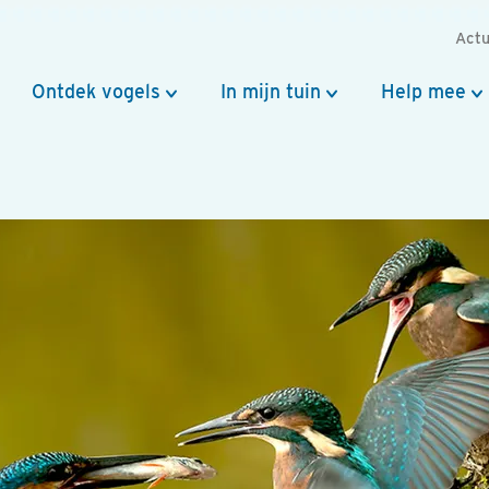
Actu
Ontdek vogels
In mijn tuin
Help mee