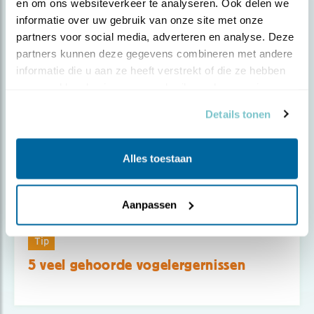
en om ons websiteverkeer te analyseren. Ook delen we 
Leve de blaadjes! Ban de bladblazer!
informatie over uw gebruik van onze site met onze 
partners voor social media, adverteren en analyse. Deze 
partners kunnen deze gegevens combineren met andere 
informatie die u aan ze heeft verstrekt of die ze hebben 
verzameld op basis van uw gebruik van hun services.
Details tonen
Alles toestaan
Aanpassen
Tip
5 veel gehoorde vogelergernissen